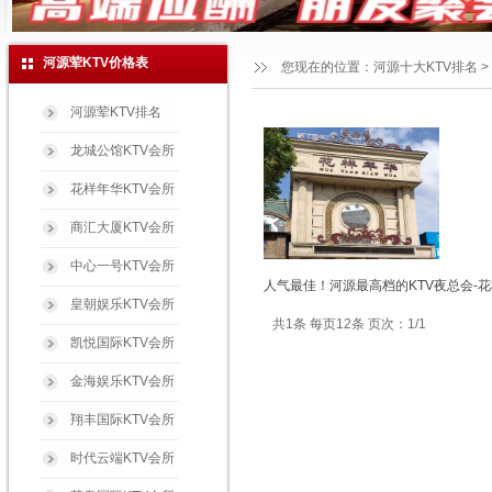
河源荤KTV价格表
您现在的位置：
河源十大KTV排名
>
河源荤KTV排名
龙城公馆KTV会所
花样年华KTV会所
商汇大厦KTV会所
中心一号KTV会所
人气最佳！河源最高档的KTV夜总会-花
皇朝娱乐KTV会所
共1条 每页12条 页次：1/1
凯悦国际KTV会所
金海娱乐KTV会所
翔丰国际KTV会所
时代云端KTV会所