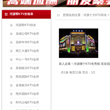
河源荤KTV价格表
您现在的位置：
河源十大KTV排名
>
河源荤KTV排名
龙城公馆KTV会所
花样年华KTV会所
商汇大厦KTV会所
中心一号KTV会所
新人必看！河源哪个KTV有男模-英皇国
皇朝娱乐KTV会所
共1条 每页12条 页次：1/1
凯悦国际KTV会所
金海娱乐KTV会所
翔丰国际KTV会所
时代云端KTV会所